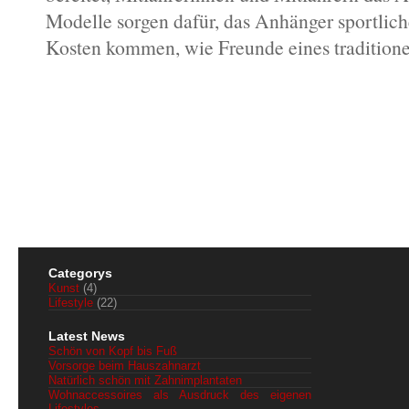
Modelle sorgen dafür, das Anhänger sportliche
Kosten kommen, wie Freunde eines traditione
Categorys
Kunst
(4)
Lifestyle
(22)
Latest News
Schön von Kopf bis Fuß
Vorsorge beim Hauszahnarzt
Natürlich schön mit Zahnimplantaten
Wohnaccessoires als Ausdruck des eigenen
Lifestyles